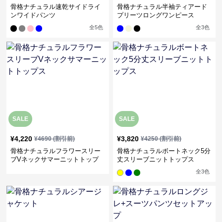
骨格ナチュラル速乾サイドライ
骨格ナチュラル半袖ティアード
ンワイドパンツ
プリーツロングワンピース
全
5
色
全
3
色
SALE
SALE
¥
4,220
¥
3,820
¥
4690
(割引前)
¥
4250
(割引前)
骨格ナチュラルフラワースリー
骨格ナチュラルボートネック5分
ブVネックサマーニットトップ
丈スリーブニットトップス
ス
全
3
色