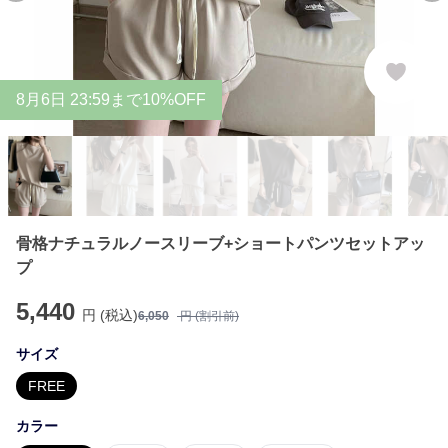
8
月
6
日 23:59まで10%OFF
骨格ナチュラルノースリーブ+ショートパンツセットアッ
プ
5,440
円 (税込)
6,050
円 (割引前)
サイズ
FREE
カラー