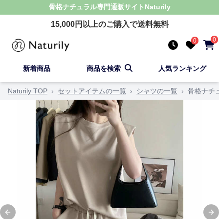
骨格ナチュラル
専門通販サイト
Naturily
15,000
円以上のご購入で送料無料
0
0
新着商品
商品を検索
人気ランキング
Naturily TOP
›
セットアイテムの一覧
›
シャツの一覧
›
骨格ナチ
Previous slide
Ne