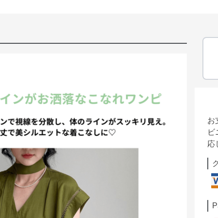
お
ビ
応
P