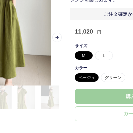
ご注文確定か
11,020
円
Next slide
サイズ
M
L
カラー
ベージュ
グリーン
購
カー