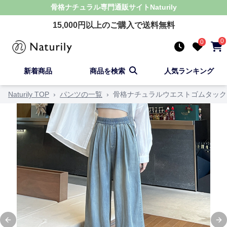
骨格ナチュラル
専門通販サイト
Naturily
15,000
円以上のご購入で送料無料
0
0
新着商品
商品を検索
人気ランキング
Naturily TOP
›
パンツの一覧
›
骨格ナチュラルウエストゴムタック
Previous slide
Ne