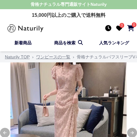
骨格ナチュラル
専門通販サイト
Naturily
15,000
円以上のご購入で送料無料
0
0
新着商品
商品を検索
人気ランキング
Naturily TOP
›
ワンピースの一覧
›
骨格ナチュラルパフスリーブV
Previous slide
Ne