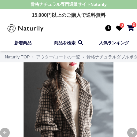
骨格ナチュラル
専門通販サイト
Naturily
15,000
円以上のご購入で送料無料
0
0
新着商品
商品を検索
人気ランキング
Naturily TOP
›
アウター/コートの一覧
›
骨格ナチュラルダブルボ
Previous slide
Ne