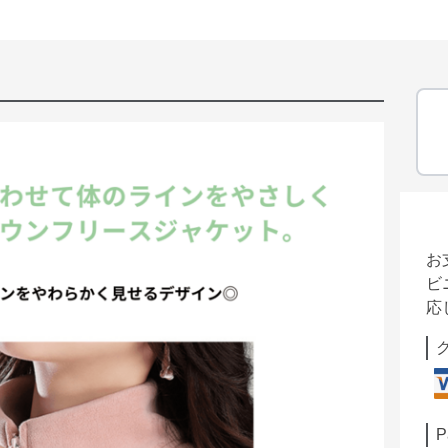
お
ビ
応
P