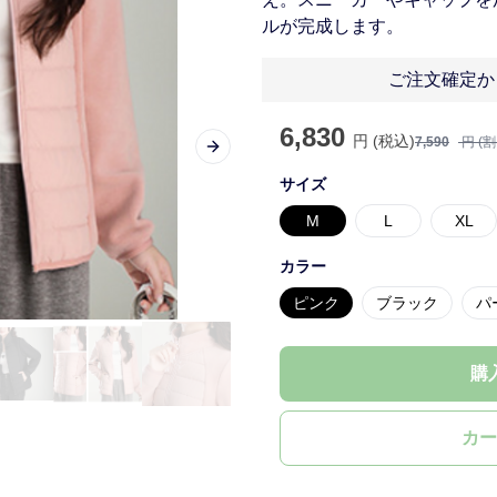
ルが完成します。
ご注文確定か
6,830
円 (税込)
7,590
円 (
Next slide
サイズ
M
L
XL
カラー
ピンク
ブラック
パ
購
カー