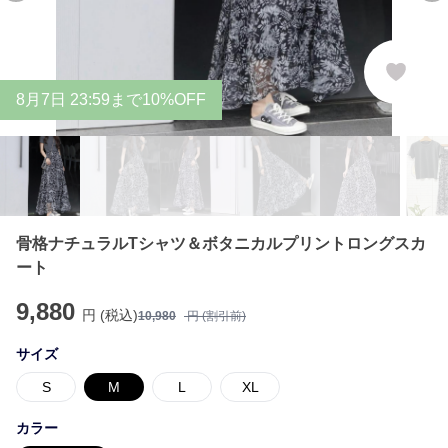
8
月
7
日 23:59まで10%OFF
骨格ナチュラルTシャツ＆ボタニカルプリントロングスカ
ート
9,880
円 (税込)
10,980
円 (割引前)
サイズ
S
M
L
XL
カラー