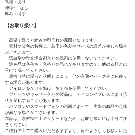
裏地：あり
伸縮性: なし
厚み：薄手
【お取り扱い】
・高温で洗うと縮みや型崩れの原因となります。
・素材や染色の特性上、若干の色差やサイズの誤差が生じる場合
がございます。
・漂白剤や蛍光増白剤入りの洗剤は使用しないでください。
・濃色品は色落ち・色移りの恐れがありますので、他の衣類とは
分けて洗ってください。
・摩擦（特に湿った状態）により、他の衣類やバッグ等に色移り
する場合があります。
・アイロンをかける際は、あて布を使用してください。
・プリーツやギャザー入りの製品は、アイロンやプレスにより形
状が変化することがあります。
・パソコンやスマートフォンの画面によって、実際の商品の色味
が異なる場合がございます。
本品は、素材特性上デリケートなため、お取り扱いには十分ご注
意ください。
ご理解の上でご購入いただきますよう、何卒よろしくお願いいた