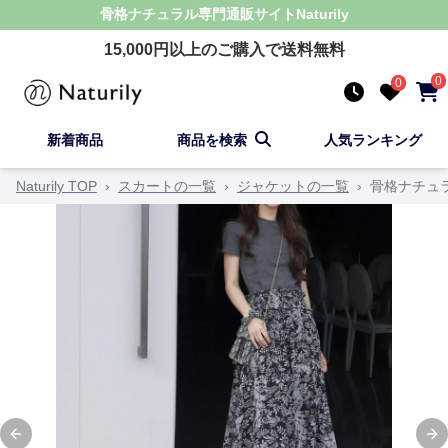
骨格ナチュラル
専門通販サイト
Naturily
15,000
円以上のご購入で送料無料
0
0
新着商品
商品を検索
人気ランキング
Naturily TOP
›
スカートの一覧
›
ジャケットの一覧
›
骨格ナチュ
Previous slide
Ne