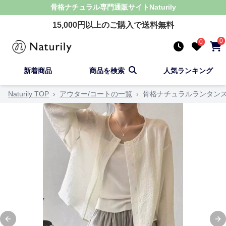
骨格ナチュラル
専門通販サイト
Naturily
15,000
円以上のご購入で送料無料
0
0
新着商品
商品を検索
人気ランキング
Naturily TOP
›
アウター/コートの一覧
›
骨格ナチュラルランタン
Previous slide
Ne