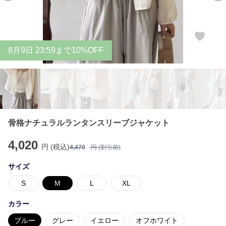
8
月
9
日 23:59まで10%OFF
骨格ナチュラルランタンスリーブジャケット
4,020
円 (税込)
4,470
円 (割引前)
サイズ
S
M
L
XL
カラー
ブルー
グレー
イエロー
オフホワイト