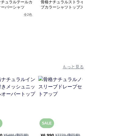
ナチュラルテールカ
骨格ナチュラルストライ
骨格ナチュラル 配色ブ
オーバーシャツ
プカラーシャツトップス
ラウストップス
全
2
色
全
2
色
もっと見る
SALE
SALE
30
¥
6,990
¥
5,430
¥
5480
(割引前)
¥
7770
(割引前)
¥
6040
(割引前)