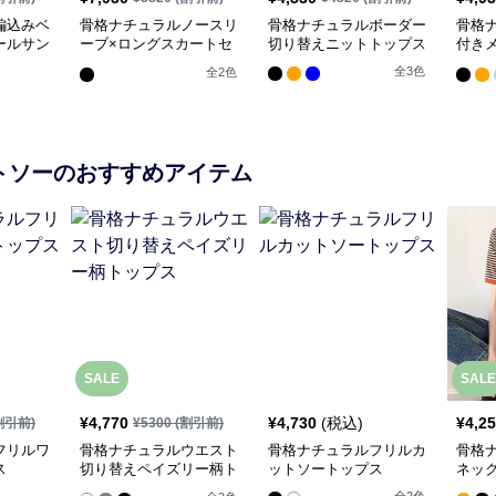
編込みベ
骨格ナチュラルノースリ
骨格ナチュラルボーダー
骨格
ールサン
ーブ×ロングスカートセ
切り替えニットトップス
付き
ットアップ
オー
全
3
色
全
2
色
トソー
のおすすめアイテム
SALE
SALE
¥
4,770
¥
4,730
(税込)
¥
4,2
割引前)
¥
5300
(割引前)
フリルワ
骨格ナチュラルウエスト
骨格ナチュラルフリルカ
骨格
ス
切り替えペイズリー柄ト
ットソートップス
ネッ
ップス
トッ