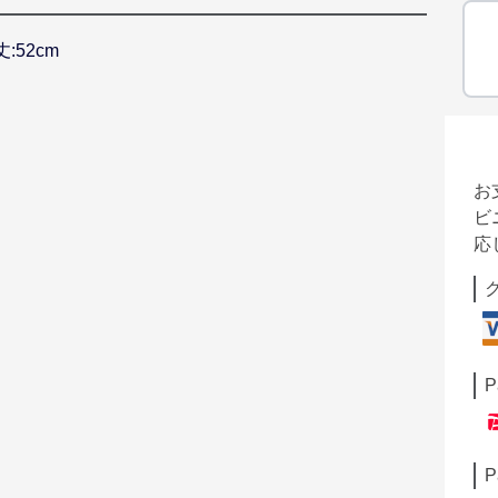
丈:52cm
お
ビ
応
P
P