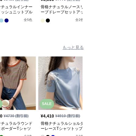
ナチュラルインナー
骨格ナチュラルノースリ
骨格ナチュラルサマーネ
メッシュニットプル
ーブドレープセットアッ
ットセータートップス
バートップス
プ
全
2
色
全
5
色
全
2
色
もっと見る
SALE
SALE
50
¥
4,410
¥
4,730
¥
4730
(割引前)
¥
4910
(割引前)
¥
5260
(割引前)
ナチュラルラウンド
骨格ナチュラルショルダ
骨格ナチュラルドロップ
クボーダーTシャツ
ーレースTシャツトップ
ショルダーTシャツトッ
プス
ス
プス