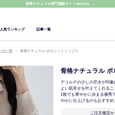
骨格ナチュラル
専門通販サイト
Naturily
人気ランキング
記事一覧
トの一覧
›
骨格ナチュラル ポロニットトップス
骨格ナチュラル 
デコルテの少しの空きが印象
よい肌見せを叶えてくれるニ
1枚でも華やかに決まる優秀
やかに仕上げるのもおすすめ
ご注文確定か