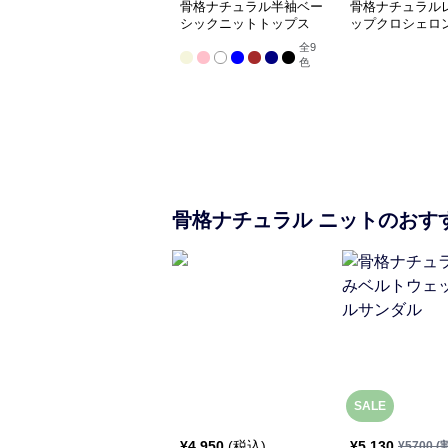
骨格ナチュラル半袖ベー
骨格ナチュラル
シックニットトップス
ップクロシェロ
全
9
色
骨格ナチュラル
ニット
のおす
SALE
¥
4,950
(税込)
¥
5,130
¥
5700
(