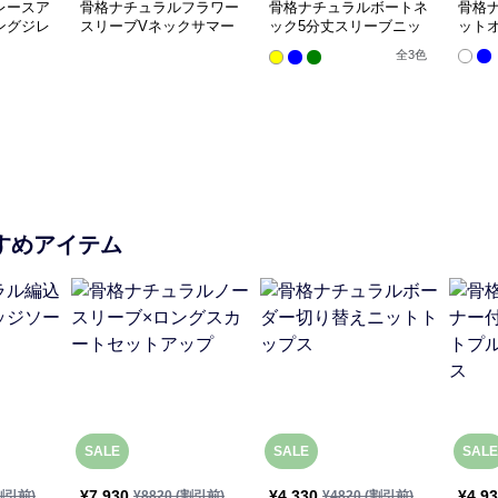
レースア
骨格ナチュラルフラワー
骨格ナチュラルボートネ
骨格
ングジレ
スリーブVネックサマー
ック5分丈スリーブニッ
ット
ニットトップス
トトップス
全
3
色
すめアイテム
SALE
SALE
SALE
¥
7,930
¥
4,330
¥
4,9
割引前)
¥
8820
(割引前)
¥
4820
(割引前)