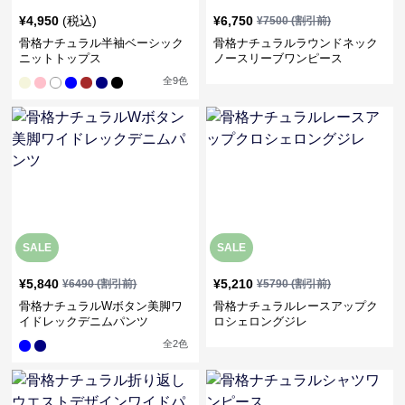
¥
4,950
(税込)
¥
6,750
¥
7500
(割引前)
骨格ナチュラル半袖ベーシック
骨格ナチュラルラウンドネック
ニットトップス
ノースリーブワンピース
全
9
色
SALE
SALE
¥
5,840
¥
5,210
¥
6490
(割引前)
¥
5790
(割引前)
骨格ナチュラルWボタン美脚ワ
骨格ナチュラルレースアップク
イドレックデニムパンツ
ロシェロングジレ
全
2
色