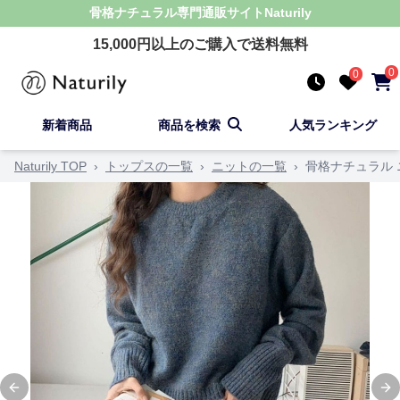
骨格ナチュラル
専門通販サイト
Naturily
15,000
円以上のご購入で送料無料
0
0
新着商品
商品を検索
人気ランキング
Naturily TOP
›
トップスの一覧
›
ニットの一覧
›
骨格ナチュラル
Previous slide
Ne