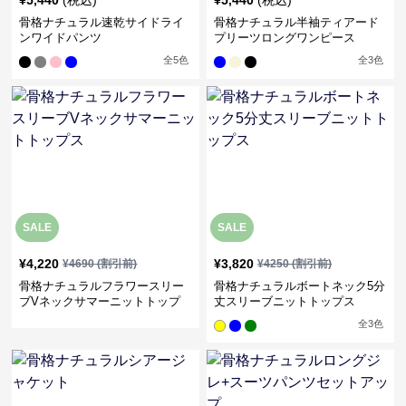
骨格ナチュラル速乾サイドライ
骨格ナチュラル半袖ティアード
ンワイドパンツ
プリーツロングワンピース
全
5
色
全
3
色
SALE
SALE
¥
4,220
¥
3,820
¥
4690
(割引前)
¥
4250
(割引前)
骨格ナチュラルフラワースリー
骨格ナチュラルボートネック5分
ブVネックサマーニットトップ
丈スリーブニットトップス
ス
全
3
色