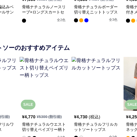
編込みベ
骨格ナチュラルノースリ
骨格ナチュラルボーダー
骨格
ールサン
ーブ×ロングスカートセ
切り替えニットトップス
付き
ットアップ
オー
全
3
色
全
2
色
トソー
のおすすめアイテム
SALE
SALE
¥
4,770
¥
4,730
(税込)
¥
4,2
割引前)
¥
5300
(割引前)
フリルワ
骨格ナチュラルウエスト
骨格ナチュラルフリルカ
骨格
ス
切り替えペイズリー柄ト
ットソートップス
ネッ
ップス
トッ