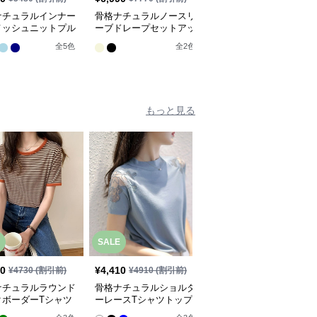
ナチュラルインナー
骨格ナチュラルノースリ
骨格ナチュラルサマーネ
メッシュニットプル
ーブドレープセットアッ
ットセータートップス
バートップス
プ
全
2
色
全
5
色
全
2
色
もっと見る
SALE
SALE
50
¥
4,410
¥
4,730
¥
4730
(割引前)
¥
4910
(割引前)
¥
5260
(割引前)
ナチュラルラウンド
骨格ナチュラルショルダ
骨格ナチュラルドロップ
クボーダーTシャツ
ーレースTシャツトップ
ショルダーTシャツトッ
プス
ス
プス