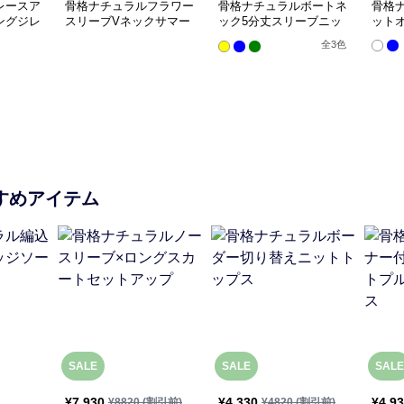
レースア
骨格ナチュラルフラワー
骨格ナチュラルボートネ
骨格
ングジレ
スリーブVネックサマー
ック5分丈スリーブニッ
ット
ニットトップス
トトップス
全
3
色
すめアイテム
SALE
SALE
SALE
¥
7,930
¥
4,330
¥
4,9
¥
8820
(割引前)
¥
4820
(割引前)