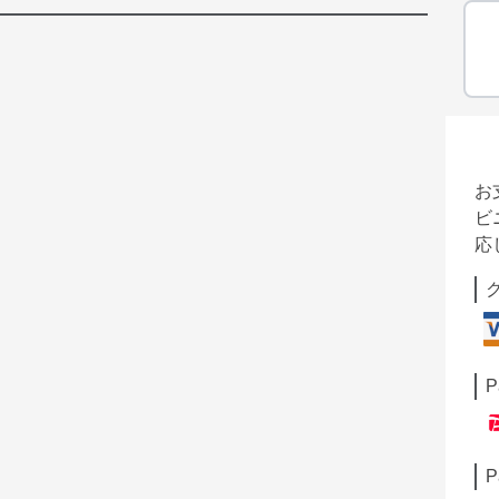
お
ビ
応
P
P