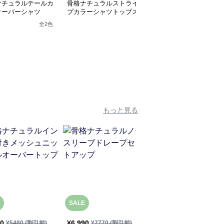
ナチュラルテールカ
骨格ナチュラルストライ
骨格ナチュラル 配色ブ
オーバーシャツ
プカラーシャツトップス
ラウストップス
全
2
色
全
2
色
もっと見る
SALE
SALE
30
¥
6,990
¥
5,430
¥
5480
(割引前)
¥
7770
(割引前)
¥
6040
(割引前)