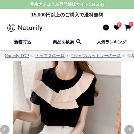
骨格ナチュラル
専門通販サイト
Naturily
15,000
円以上のご購入で送料無料
0
0
新着商品
商品を検索
人気ランキング
Naturily TOP
›
トップスの一覧
›
Tシャツ/カットソーの一覧
›
骨
Previous slide
Ne