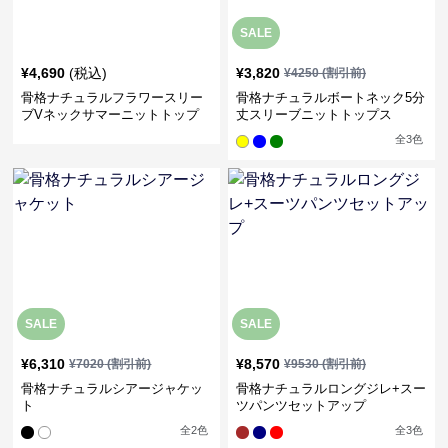
SALE
¥
4,690
(税込)
¥
3,820
¥
4250
(割引前)
骨格ナチュラルフラワースリー
骨格ナチュラルボートネック5分
ブVネックサマーニットトップ
丈スリーブニットトップス
ス
全
3
色
SALE
SALE
¥
6,310
¥
8,570
¥
7020
(割引前)
¥
9530
(割引前)
骨格ナチュラルシアージャケッ
骨格ナチュラルロングジレ+スー
ト
ツパンツセットアップ
全
2
色
全
3
色