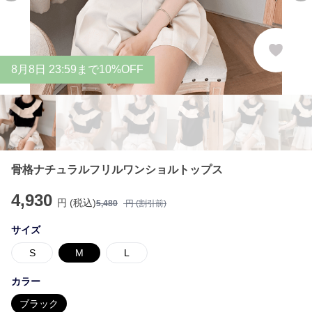
8
月
8
日 23:59まで10%OFF
骨格ナチュラルフリルワンショルトップス
4,930
円 (税込)
5,480
円 (割引前)
サイズ
S
M
L
カラー
ブラック