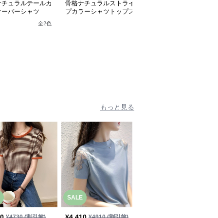
ナチュラルテールカ
骨格ナチュラルストライ
骨格ナチュラル 配色ブ
オーバーシャツ
プカラーシャツトップス
ラウストップス
全
2
色
全
2
色
もっと見る
SALE
SALE
50
¥
4,410
¥
4,730
¥
4730
(割引前)
¥
4910
(割引前)
¥
5260
(割引前)