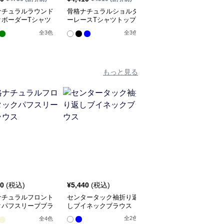
ナチュラルラウンド
骨格ナチュラルショルダ
骨格ナチュラルドロップ
クボーダーTシャツ
ーレースTシャツトップ
ショルダーTシャツトッ
プス
ス
プス
全
3
色
全
3
色
もっと見る
70
(税込)
¥
5,440
(税込)
¥
6,620
(税込)
ナチュラルフロント
センタータック袖折り返
骨格ナチュラルバックオ
クパフスリーブブラ
しブイネックブラウス
ープンオーバーブラウス
トップス
全
2
色
全
4
色
全
2
色