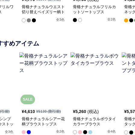
フリルワ
骨格ナチュラルウエスト
骨格ナチュラルフリルカ
骨格
ス
切り替えペイズリー柄ト
ットソートップス
ネッ
ップス
トッ
全
2
色
全
3
色
すすめアイテム
SALE
¥
4,610
¥
5,260
(税込)
¥
5,5
割引前)
¥
5130
(割引前)
シンプ
骨格ナチュラルシアー花
骨格ナチュラルボウタイ
骨格
ウストッ
柄ブラウストップス
カラーブラウス
タッ
ウス
全
2
色
全
4
色
全
3
色