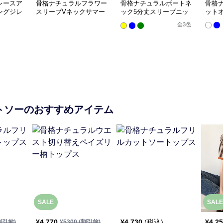
レースア
骨格ナチュラルフラワー
骨格ナチュラルボートネ
骨格
ングジレ
スリーブVネックサマー
ック5分丈スリーブニッ
ット
ニットトップス
トトップス
全
3
色
トソー
のおすすめアイテム
SALE
SALE
¥
4,770
¥
4,730
(税込)
¥
4,2
割引前)
¥
5300
(割引前)