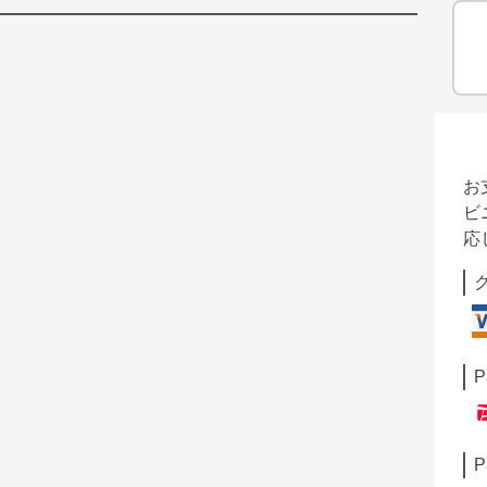
お
ビ
応
P
P