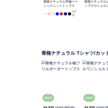
骨格ナチュラル半袖ベー
骨格ナチュラル
シックニットトップス
ップクロシェロ
全
9
色
骨格ナチュラル
Tシャツ/カッ
SALE
SALE
¥
4,930
¥
4,930
¥
5480
(割引前)
¥
5480
(