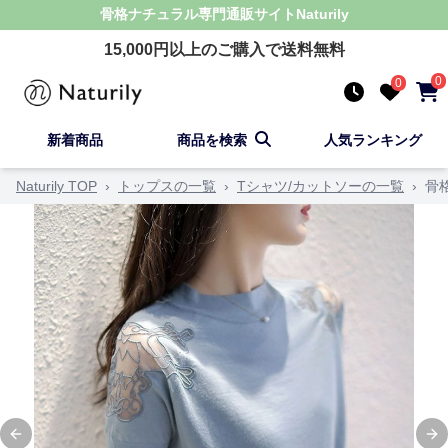
骨格ナチュラル
専門通販サイト
Naturily
15,000
円以上のご購入で送料無料
0
0
新着商品
商品を検索
人気ランキング
Naturily TOP
›
トップスの一覧
›
Tシャツ/カットソーの一覧
›
骨
Previous slide
Ne