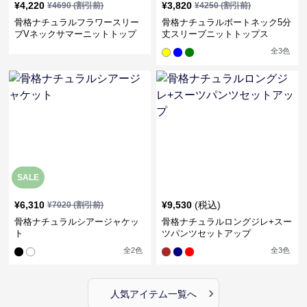
¥
4,220
¥
3,820
¥
4690
(割引前)
¥
4250
(割引前)
骨格ナチュラルフラワースリー
骨格ナチュラルボートネック5分
ブVネックサマーニットトップ
丈スリーブニットトップス
ス
全
3
色
SALE
¥
6,310
¥
9,530
(税込)
¥
7020
(割引前)
骨格ナチュラルシアージャケッ
骨格ナチュラルロングジレ+スー
ト
ツパンツセットアップ
全
2
色
全
3
色
›
人気アイテム一覧へ