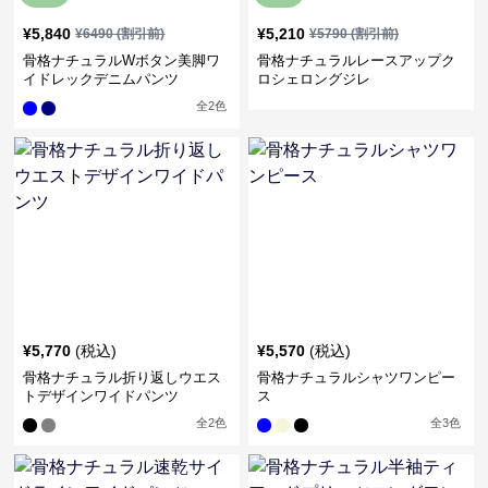
¥
5,840
¥
5,210
¥
6490
(割引前)
¥
5790
(割引前)
骨格ナチュラルWボタン美脚ワ
骨格ナチュラルレースアップク
イドレックデニムパンツ
ロシェロングジレ
全
2
色
¥
5,770
(税込)
¥
5,570
(税込)
骨格ナチュラル折り返しウエス
骨格ナチュラルシャツワンピー
トデザインワイドパンツ
ス
全
2
色
全
3
色