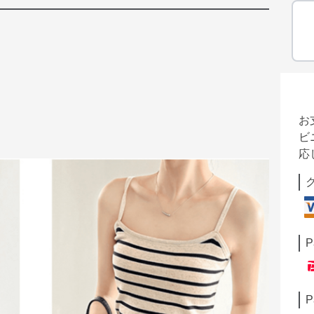
お
ビ
応
P
P