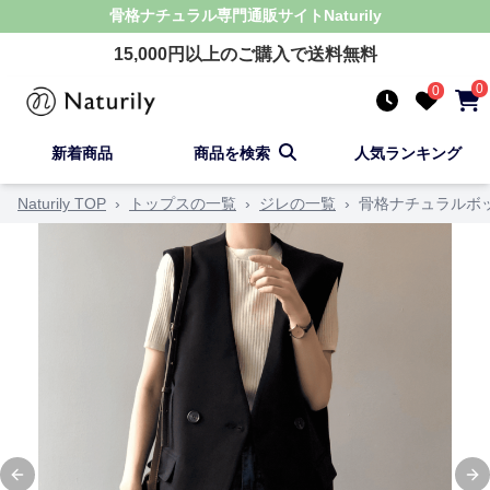
骨格ナチュラル
専門通販サイト
Naturily
15,000
円以上のご購入で送料無料
0
0
新着商品
商品を検索
人気ランキング
Naturily TOP
›
トップスの一覧
›
ジレの一覧
›
骨格ナチュラルボ
Previous slide
Ne