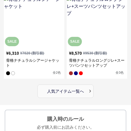
SALE
SALE
¥
6,310
¥
8,570
¥
7020
(割引前)
¥
9530
(割引前)
骨格ナチュラルシアージャケッ
骨格ナチュラルロングジレ+スー
ト
ツパンツセットアップ
全
2
色
全
3
色
›
人気アイテム一覧へ
購入時のルール
必ず購入前にお読みください。