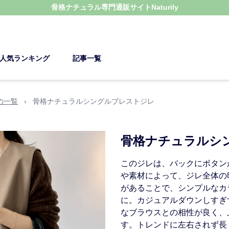
骨格ナチュラル
専門通販サイト
Naturily
人気ランキング
記事一覧
の一覧
›
骨格ナチュラルシングルブレストジレ
骨格ナチュラルシ
このジレは、バックにボタン
や素材によって、ジレ全体の
があることで、シンプルなカ
に。カジュアルダウンしすぎ
なブラウスとの相性が良く、
す。トレンドに左右されず長