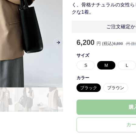
く、骨格ナチュラルの女性ら
クな1着。
ご注文確定か
6,200
円 (税込)
6,890
円 (
Next slide
サイズ
S
M
L
カラー
ブラック
ブラウン
購
カー