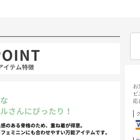
お
ビ
応