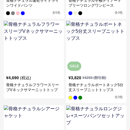
骨格ナチュラル速乾サイドライ
骨格ナチュラル半袖ティアード
ンワイドパンツ
プリーツロングワンピース
全
5
色
全
3
色
SALE
¥
4,690
(税込)
¥
3,820
¥
4250
(割引前)
骨格ナチュラルフラワースリー
骨格ナチュラルボートネック5分
ブVネックサマーニットトップ
丈スリーブニットトップス
ス
全
3
色