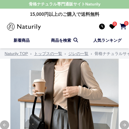
骨格ナチュラル
専門通販サイト
Naturily
15,000
円以上のご購入で送料無料
0
0
新着商品
商品を検索
人気ランキング
Naturily TOP
›
トップスの一覧
›
ジレの一覧
›
骨格ナチュラルサ
Previous slide
Ne