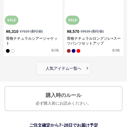
SALE
SALE
¥
6,310
¥
8,570
¥
7020
(割引前)
¥
9530
(割引前)
骨格ナチュラルシアージャケッ
骨格ナチュラルロングジレ+スー
ト
ツパンツセットアップ
全
2
色
全
3
色
›
人気アイテム一覧へ
購入時のルール
必ず購入前にお読みください。
ご注文確定から7~28日でお届け予定