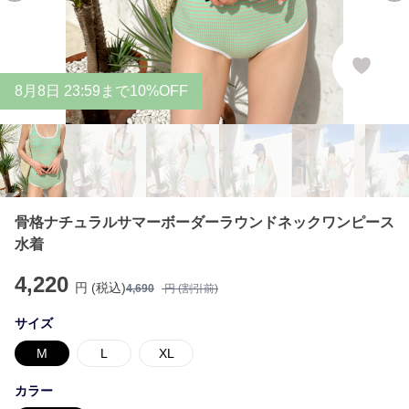
8
月
8
日 23:59まで10%OFF
骨格ナチュラルサマーボーダーラウンドネックワンピース
水着
4,220
円 (税込)
4,690
円 (割引前)
サイズ
M
L
XL
カラー