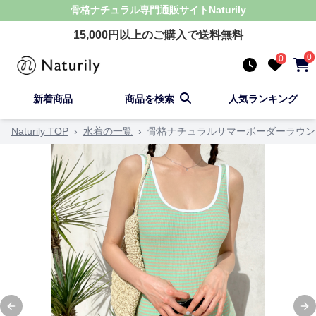
骨格ナチュラル
専門通販サイト
Naturily
15,000
円以上のご購入で送料無料
0
0
新着商品
商品を検索
人気ランキング
Naturily TOP
›
水着の一覧
›
骨格ナチュラルサマーボーダーラウン
Previous slide
Ne