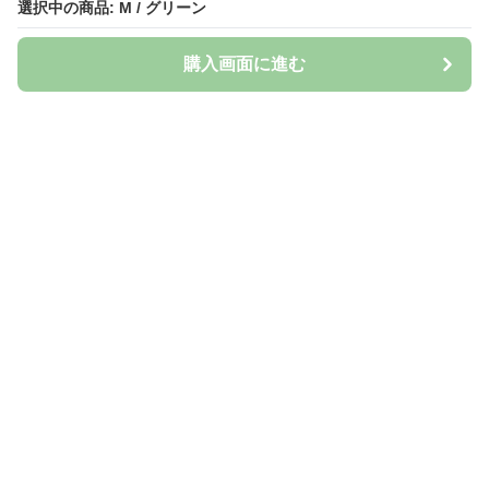
選択中の商品: M / グリーン
購入画面に進む
Naturily
について
会社概要
利用規約