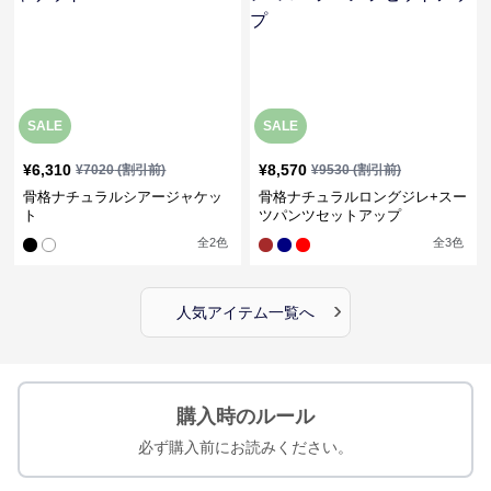
SALE
SALE
¥
6,310
¥
8,570
¥
7020
(割引前)
¥
9530
(割引前)
骨格ナチュラルシアージャケッ
骨格ナチュラルロングジレ+スー
ト
ツパンツセットアップ
全
2
色
全
3
色
›
人気アイテム一覧へ
購入時のルール
必ず購入前にお読みください。