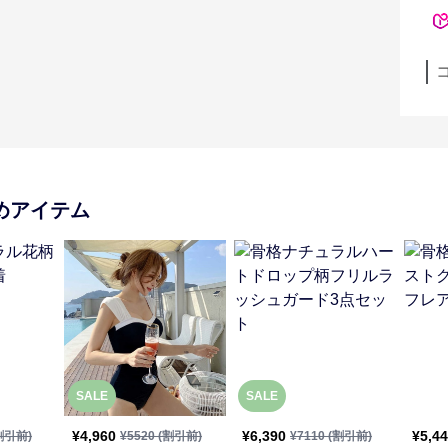
めアイテム
SALE
SALE
¥
4,960
¥
6,390
¥
5,4
割引前)
¥
5520
(割引前)
¥
7110
(割引前)