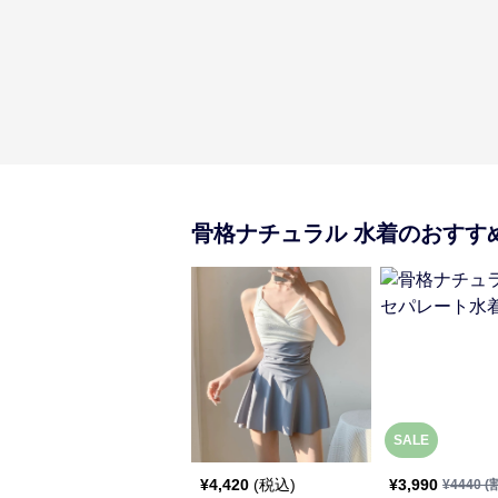
骨格ナチュラル
水着
のおすす
SALE
¥
4,420
(税込)
¥
3,990
¥
4440
(