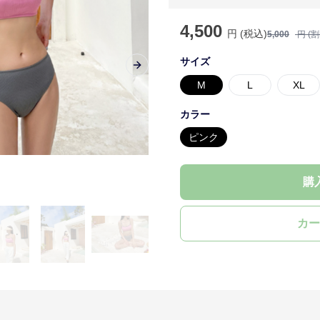
4,500
円 (税込)
5,000
円 (
サイズ
Next slide
M
L
XL
カラー
ピンク
購
カー