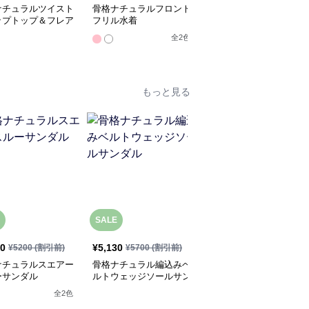
ナチュラルツイスト
骨格ナチュラルフロント
骨格ナチュラル2wayオ
ップトップ＆フレア
フリル水着
フショルワンピース水着
ートセット
全
2
色
全
2
色
もっと見る
SALE
80
¥
5,130
¥
5,960
(税込)
¥
5200
(割引前)
¥
5700
(割引前)
ナチュラルスエアー
骨格ナチュラル編込みベ
骨格ナチュラルオーガン
ーサンダル
ルトウェッジソールサン
ジーリボンシアーパンプ
ダル
ス
全
2
色
全
2
色