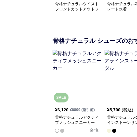
骨格ナチュラルツイスト
骨格ナチュラル
フロントカットアウトフ
レート水着
レアワンピース水着
骨格ナチュラル
シューズ
のお
SALE
¥
6,120
¥
5,700
(税込)
¥
6800
(割引前)
骨格ナチュラルアクティ
骨格ナチュラル
ブメッシュスニーカー
インストーンサ
全
2
色