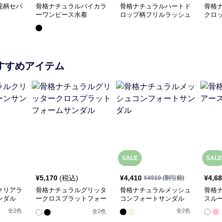
花柄セパ
骨格ナチュラルバイカラ
骨格ナチュラルハートド
骨格
ーワンピース水着
ロップ柄フリルラッシュ
クロ
ガード3点セット
スカ
すすめアイテム
SALE
SALE
¥
5,170
(税込)
¥
4,410
¥
4,6
¥
4910
(割引前)
クリアラ
骨格ナチュラルグリッタ
骨格ナチュラルメッシュ
骨格
ンダル
ークロスプラットフォー
コンフォートサンダル
スル
ムサンダル
全
2
色
全
2
色
全
2
色