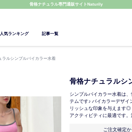
骨格ナチュラル
専門通販サイト
Naturily
人気ランキング
記事一覧
ュラルシンプルバイカラー水着
骨格ナチュラルシ
シンプルバイカラー水着は、
テムです♪ バイカラーデザ
リッシュな印象を与えます◎
アクティビティに最適です。
ご注文確定か