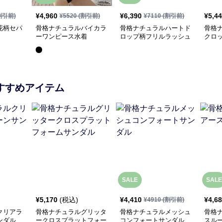
¥
4,960
¥
6,390
¥
5,4
割引前)
¥
5520
(割引前)
¥
7110
(割引前)
花柄セパ
骨格ナチュラルバイカラ
骨格ナチュラルハートド
骨格
ーワンピース水着
ロップ柄フリルラッシュ
クロ
ガード3点セット
スカ
すすめアイテム
SALE
SALE
¥
5,170
(税込)
¥
4,410
¥
4,6
¥
4910
(割引前)
クリアラ
骨格ナチュラルグリッタ
骨格ナチュラルメッシュ
骨格
ンダル
ークロスプラットフォー
コンフォートサンダル
スル