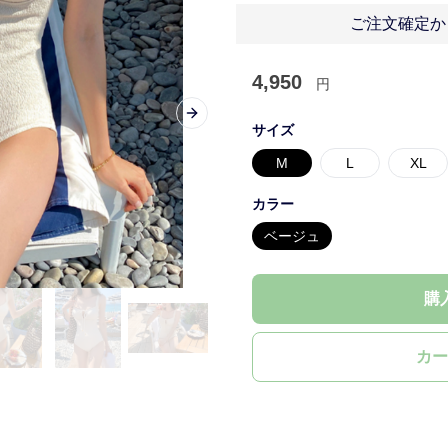
ご注文確定か
4,950
円
Next slide
サイズ
M
L
XL
カラー
ベージュ
購
カー