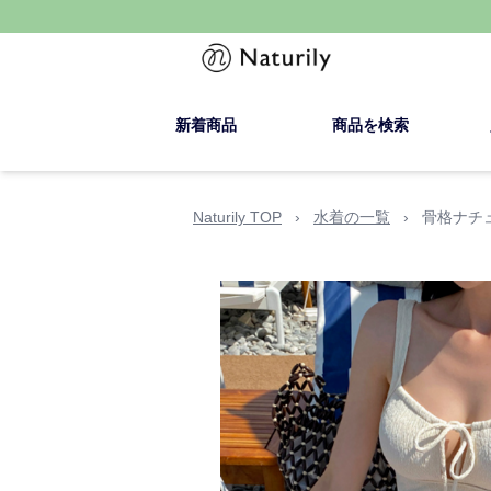
新着商品
商品を検索
Naturily TOP
›
水着の一覧
›
骨格ナチ