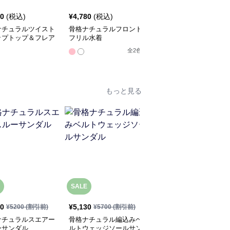
40
(税込)
¥
4,780
(税込)
¥
5,520
(税込)
ナチュラルツイスト
骨格ナチュラルフロント
骨格ナチュラル2wayオ
ップトップ＆フレア
フリル水着
フショルワンピース水着
ートセット
全
2
色
全
2
色
もっと見る
SALE
80
¥
5,130
¥
5,960
(税込)
¥
5200
(割引前)
¥
5700
(割引前)
ナチュラルスエアー
骨格ナチュラル編込みベ
骨格ナチュラルオーガン
ーサンダル
ルトウェッジソールサン
ジーリボンシアーパンプ