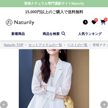
骨格ナチュラル
専門通販サイト
Naturily
15,000
円以上のご購入で送料無料
0
0
新着商品
商品を検索
人気ランキング
Naturily TOP
›
セットアイテムの一覧
›
ベストの一覧
›
骨格ナチ
Previous slide
Ne