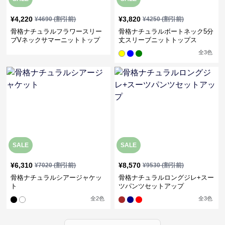
¥
4,220
¥
3,820
¥
4690
(割引前)
¥
4250
(割引前)
骨格ナチュラルフラワースリー
骨格ナチュラルボートネック5分
ブVネックサマーニットトップ
丈スリーブニットトップス
ス
全
3
色
SALE
SALE
¥
6,310
¥
8,570
¥
7020
(割引前)
¥
9530
(割引前)
骨格ナチュラルシアージャケッ
骨格ナチュラルロングジレ+スー
ト
ツパンツセットアップ
全
2
色
全
3
色