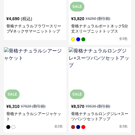
SALE
¥
4,690
(税込)
¥
3,820
¥
4250
(割引前)
骨格ナチュラルフラワースリー
骨格ナチュラルボートネック5分
ブVネックサマーニットトップ
丈スリーブニットトップス
ス
全
3
色
SALE
SALE
¥
6,310
¥
8,570
¥
7020
(割引前)
¥
9530
(割引前)
骨格ナチュラルシアージャケッ
骨格ナチュラルロングジレ+スー
ト
ツパンツセットアップ
全
2
色
全
3
色