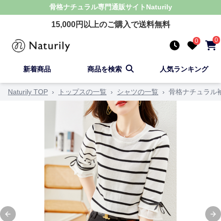
骨格ナチュラル
専門通販サイト
Naturily
15,000
円以上のご購入で送料無料
0
0
新着商品
商品を検索
人気ランキング
Naturily TOP
›
トップスの一覧
›
シャツの一覧
›
骨格ナチュラル
Previous slide
Ne