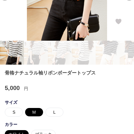
骨格ナチュラル袖リボンボーダートップス
5,000
円
サイズ
S
M
L
カラー