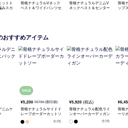
ニットト
骨格ナチュラルVネック
骨格ナチュラルデニムV
骨格
編みスカ
ベスト＆ワイドパンツセ
ネックベスト＆センター
ップ
プ
ットアップ
プレスショートパンツ
ット
のおすすめアイテム
SALE
¥
5,200
¥
5,920
(税込)
¥
6,4
¥
5780
(割引前)
デニムケ
骨格ナチュラルサイドド
骨格ナチュラル配色ライ
骨格
ク
レープボーダーカットソ
ンオーバーカーディガン
ーリ
ー
ガン
全
2
色
全
2
色