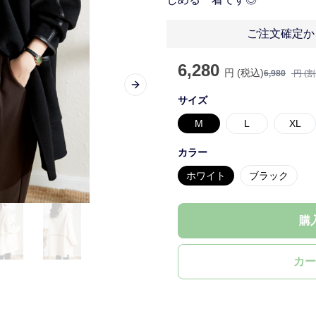
ご注文確定か
6,280
円 (税込)
6,980
円 (
Next slide
サイズ
M
L
XL
カラー
ホワイト
ブラック
購
カー