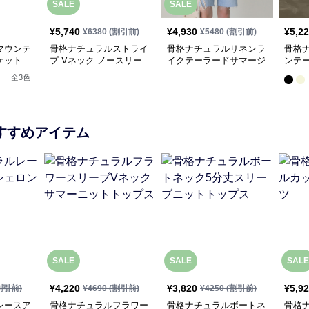
SALE
SALE
¥
5,740
¥
4,930
¥
5,2
¥
6380
(割引前)
¥
5480
(割引前)
マウンテ
骨格ナチュラルストライ
骨格ナチュラルリネンラ
骨格
ケット
プ Vネック ノースリー
イクテーラードサマージ
ンテ
ブ ニットカーディガン
ャケット
ット
全
3
色
すすめアイテム
SALE
SALE
SALE
¥
4,220
¥
3,820
¥
5,9
割引前)
¥
4690
(割引前)
¥
4250
(割引前)
レースア
骨格ナチュラルフラワー
骨格ナチュラルボートネ
骨格