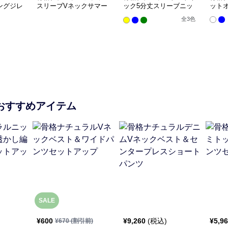
ングジレ
スリーブVネックサマー
ック5分丈スリーブニッ
ット
ニットトップス
トトップス
全
3
色
おすすめアイテム
SALE
¥
600
¥
9,260
(税込)
¥
5,9
¥
670
(割引前)