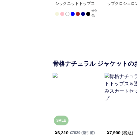
シックニットトップス
ップクロシェロ
全
9
色
骨格ナチュラル
ジャケット
の
SALE
¥
6,310
¥
7,900
(税込)
¥
7020
(割引前)