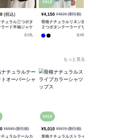
SALE
SALE
20
(税込)
¥
4,150
¥
4,810
¥
4620
(割引前)
¥
5350
(割引前)
ナチュラル三つボタ
骨格ナチュラルリネン混
骨格ナチュラルラミー素
ーラード半袖ジャケ
２つボタンテーラードサ
材ノーカラージャケット
マージャケット
全
2
色
全
2
色
全
4
色
もっと見る
SALE
20
¥
5,010
¥
5,880
(税込)
¥
6580
(割引前)
¥
5570
(割引前)
ナチュラルテールカ
骨格ナチュラルストライ
骨格ナチュラル 配色ブ