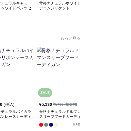
ナチュラルキャミト
骨格ナチュラルホワイト
骨格ナチュラルTシャツ
ス＆ワイドパンツセ
デニムジャケット
＆ボタニカルプリントロ
アップ
ングスカート
もっと見る
SALE
SALE
50
(税込)
¥
5,130
¥
4,650
¥
5700
(割引前)
¥
5170
(割引前)
ナチュラルバイカラ
骨格ナチュラルドルマン
骨格ナチュラルフロント
ボンレースカーディ
スリーブフードカーディ
フリルカーディガントッ
ガン
プス
全
4
色
全
2
色