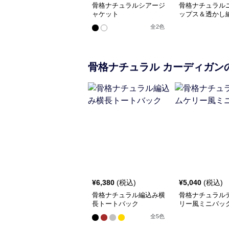
骨格ナチュラルシアージ
骨格ナチュラル
ャケット
ップス＆透かし
ートセットアッ
全
2
色
骨格ナチュラル
カーディガン
¥
6,380
(税込)
¥
5,040
(税込)
骨格ナチュラル編込み横
骨格ナチュラル
長トートバック
リー風ミニバッ
全
5
色