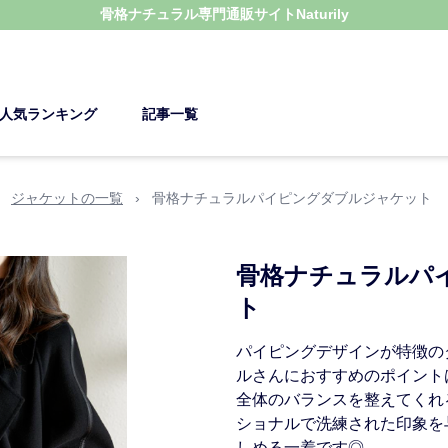
骨格ナチュラル
専門通販サイト
Naturily
人気ランキング
記事一覧
›
ジャケットの一覧
›
骨格ナチュラルパイピングダブルジャケット
骨格ナチュラルパ
ト
パイピングデザインが特徴の
ルさんにおすすめのポイント
全体のバランスを整えてくれ
ショナルで洗練された印象を
しめる一着です◎