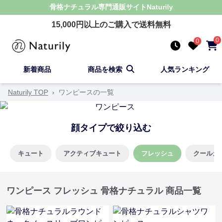
骨格ナチュラル
専門通販サイト
Naturily
15,000
円以上のご購入で送料無料
0
0
新着商品
商品を検索
人気ランキング
Naturily TOP
›
ワンピースの一覧
顔タイプで絞り込む
キュート
アクティブキュート
フレッシュ
クールカ
ワンピース フレッシュ 骨格ナチュラル 商品一覧