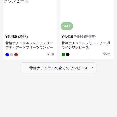
SALE
¥
5,480
(税込)
¥
4,410
¥
4910
(割引前)
骨格ナチュラルフレンチスリー
骨格ナチュラルフリルスリーブI
ブティアードプリーツワンピー
ラインワンピース
ス
全
2
色
全
3
色
›
骨格ナチュラル
の全ての
ワンピース