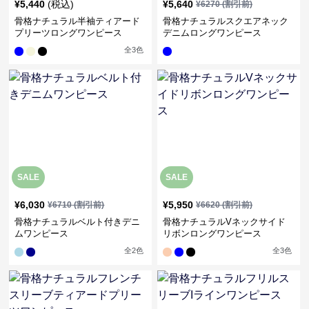
¥
5,440
(税込)
¥
5,640
¥
6270
(割引前)
骨格ナチュラル半袖ティアード
骨格ナチュラルスクエアネック
プリーツロングワンピース
デニムロングワンピース
全
3
色
SALE
SALE
¥
6,030
¥
5,950
¥
6710
(割引前)
¥
6620
(割引前)
骨格ナチュラルベルト付きデニ
骨格ナチュラルVネックサイド
ムワンピース
リボンロングワンピース
全
2
色
全
3
色