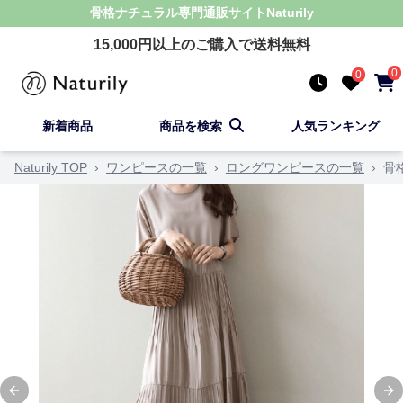
骨格ナチュラル
専門通販サイト
Naturily
15,000
円以上のご購入で送料無料
0
0
新着商品
商品を検索
人気ランキング
Naturily TOP
›
ワンピースの一覧
›
ロングワンピースの一覧
›
骨
Previous slide
Ne