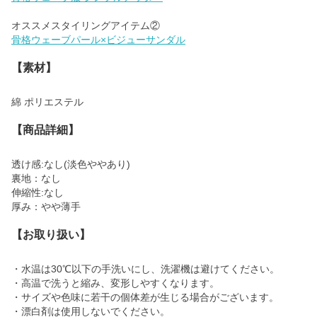
骨格ウェーブパール×ビジューサンダル
【素材】
綿 ポリエステル
【商品詳細】
透け感:なし(淡色ややあり)
裏地：なし
伸縮性:なし
厚み：やや薄手
【お取り扱い】
・水温は30℃以下の手洗いにし、洗濯機は避けてください。
・高温で洗うと縮み、変形しやすくなります。
・サイズや色味に若干の個体差が生じる場合がございます。
・漂白剤は使用しないでください。