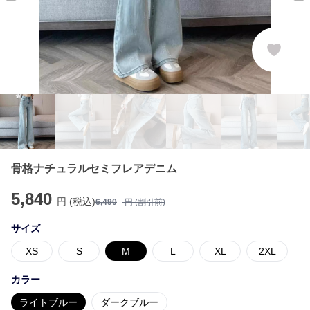
骨格ナチュラルセミフレアデニム
5,840
円 (税込)
6,490
円 (割引前)
サイズ
XS
S
M
L
XL
2XL
カラー
ライトブルー
ダークブルー