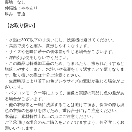
裏地：なし
伸縮性：ややあり
厚み：普通
【お取り扱い】
・水温は30℃以下の手洗いにし、洗濯機は避けてください。
・高温で洗うと縮み、変形しやすくなります。
・サイズや色味に若干の個体差が生じる場合がございます。
・漂白剤は使用しないでください。
・この商品は特殊加工品のため、もまれたり、擦られたりすると
脱落しやすく、また、水洗いや洗濯をくり返すことで薄くなりま
す。取り扱いの際は十分ご注意ください。
・生産時期により若干の色ブレやサイズの変動が生じる場合がご
ざいます。
・パソコンモニター等によって、画像と実際の商品に色の差があ
る場合がございます。
・他の衣類等と一緒に洗濯することは避けて頂き、保管の際も淡
色の衣類の色移りを防ぐため、重ね合せにはご注意ください。
本品は、素材特性上以上の点にご注意ください。
ご了承頂ける場合のみご購入をいただけますよう、何卒宜しくお
願いいたします。