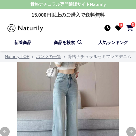
骨格ナチュラル
専門通販サイト
Naturily
15,000
円以上のご購入で送料無料
0
0
新着商品
商品を検索
人気ランキング
Naturily TOP
›
パンツの一覧
›
骨格ナチュラルセミフレアデニム
Previous slide
Ne