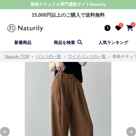
骨格ナチュラル
専門通販サイト
Naturily
15,000
円以上のご購入で送料無料
0
0
新着商品
商品を検索
人気ランキング
Naturily TOP
›
パンツの一覧
›
ワイドパンツの一覧
›
骨格ナチュ
Previous slide
Ne