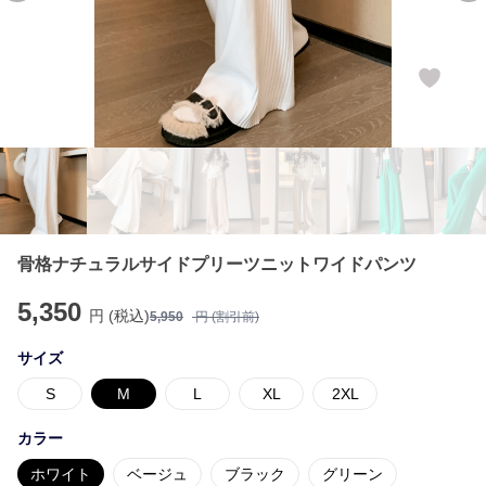
骨格ナチュラルサイドプリーツニットワイドパンツ
5,350
円 (税込)
5,950
円 (割引前)
サイズ
S
M
L
XL
2XL
カラー
ホワイト
ベージュ
ブラック
グリーン