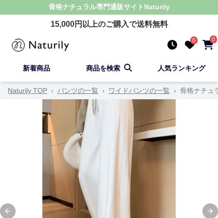
骨格ナチュラル
専門通販サイト
Naturily
15,000
円以上のご購入で送料無料
0
0
新着商品
商品を検索
人気ランキング
Naturily TOP
›
パンツの一覧
›
ワイドパンツの一覧
›
骨格ナチュ
Previous slide
Ne