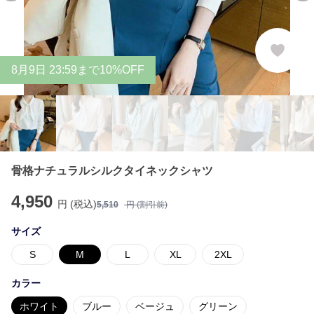
8
月
9
日 23:59まで10%OFF
骨格ナチュラルシルクタイネックシャツ
4,950
円 (税込)
5,510
円 (割引前)
サイズ
S
M
L
XL
2XL
カラー
ホワイト
ブルー
ベージュ
グリーン