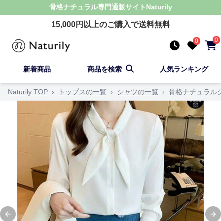
骨格ナチュラル
専門通販サイト
Naturily
15,000
円以上のご購入で送料無料
0
0
新着商品
商品を検索
人気ランキング
Naturily TOP
›
トップスの一覧
›
シャツの一覧
›
骨格ナチュラル
Previous slide
Ne