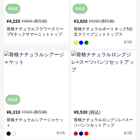
SALE
SALE
¥
4,220
¥
3,820
¥
4690
(割引前)
¥
4250
(割引前)
骨格ナチュラルフラワースリー
骨格ナチュラルボートネック5分
ブVネックサマーニットトップ
丈スリーブニットトップス
ス
全
3
色
SALE
¥
6,310
¥
9,530
(税込)
¥
7020
(割引前)
骨格ナチュラルシアージャケッ
骨格ナチュラルロングジレ+スー
ト
ツパンツセットアップ
全
2
色
全
3
色