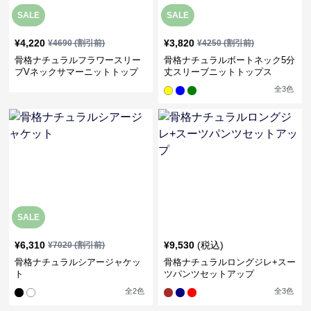
SALE
SALE
¥
4,220
¥
3,820
¥
4690
(割引前)
¥
4250
(割引前)
骨格ナチュラルフラワースリー
骨格ナチュラルボートネック5分
ブVネックサマーニットトップ
丈スリーブニットトップス
ス
全
3
色
SALE
¥
6,310
¥
9,530
(税込)
¥
7020
(割引前)
骨格ナチュラルシアージャケッ
骨格ナチュラルロングジレ+スー
ト
ツパンツセットアップ
全
2
色
全
3
色