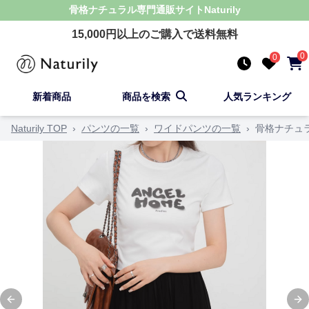
骨格ナチュラル
専門通販サイト
Naturily
15,000
円以上のご購入で送料無料
0
0
新着商品
商品を検索
人気ランキング
Naturily TOP
›
パンツの一覧
›
ワイドパンツの一覧
›
骨格ナチュ
Previous slide
Ne