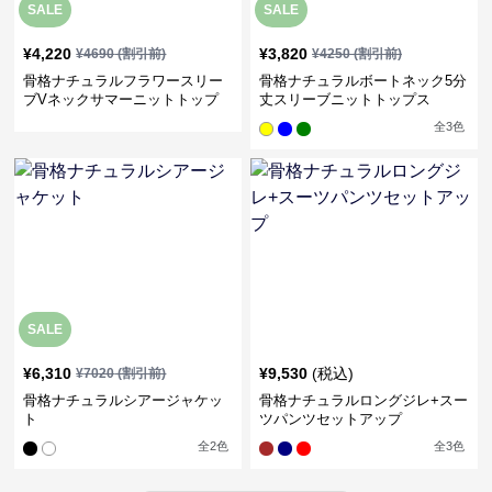
SALE
SALE
¥
4,220
¥
3,820
¥
4690
(割引前)
¥
4250
(割引前)
骨格ナチュラルフラワースリー
骨格ナチュラルボートネック5分
ブVネックサマーニットトップ
丈スリーブニットトップス
ス
全
3
色
SALE
¥
6,310
¥
9,530
(税込)
¥
7020
(割引前)
骨格ナチュラルシアージャケッ
骨格ナチュラルロングジレ+スー
ト
ツパンツセットアップ
全
2
色
全
3
色