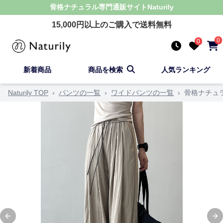
骨格ナチュラル
専門通販サイト
Naturily
15,000
円以上のご購入で送料無料
0
0
新着商品
商品を検索
人気ランキング
Naturily TOP
›
パンツの一覧
›
ワイドパンツの一覧
›
骨格ナチュ
Previous slide
Ne