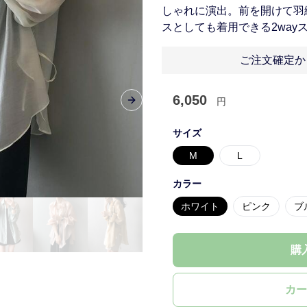
しゃれに演出。前を開けて羽
スとしても着用できる2way
ご注文確定か
6,050
円
Next slide
サイズ
M
L
カラー
ホワイト
ピンク
ブ
購
カー