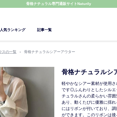
骨格ナチュラル
専門通販サイト
Naturily
人気ランキング
記事一覧
ウスの一覧
›
骨格ナチュラルシアーアウター
骨格ナチュラルシ
軽やかなシアー素材が使用さ
です◎ふんわりとしたシルエ
チュラルさんの柔らかい雰囲
あり、動くたびに優雅に揺れ
にはリボンが付いており、調
ができます。このリボンは後