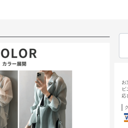
お
ビ
応