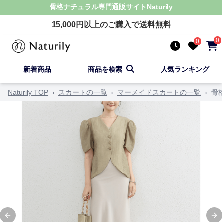
骨格ナチュラル
専門通販サイト
Naturily
15,000
円以上のご購入で送料無料
0
0
新着商品
商品を検索
人気ランキング
Naturily TOP
›
スカートの一覧
›
マーメイドスカートの一覧
›
骨
Previous slide
Ne