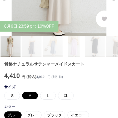
8
月
6
日 23:59まで10%OFF
骨格ナチュラルサテンマーメイドスカート
4,410
円 (税込)
4,910
円 (割引前)
サイズ
S
M
L
XL
カラー
ブルー
グレー
ブラック
イエロー