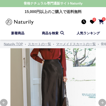
骨格ナチュラル
専門通販サイト
Naturily
15,000
円以上のご購入で送料無料
0
0
新着商品
商品を検索
人気ランキング
Naturily TOP
›
スカートの一覧
›
マーメイドスカートの一覧
›
骨
Previous slide
Ne