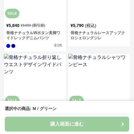
SALE
¥
5,840
¥
5,790
(税込)
¥
6490
(割引前)
骨格ナチュラルWボタン美脚ワ
骨格ナチュラルレースアップク
イドレックデニムパンツ
ロシェロングジレ
全
2
色
SALE
SALE
選択中の商品: M / グリーン
¥
5,190
¥
5,010
¥
5770
(割引前)
¥
5570
(割引前)
骨格ナチュラル折り返しウエス
骨格ナチュラルシャツワンピー
購入画面に進む
トデザインワイドパンツ
ス
全
2
色
全
3
色