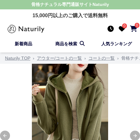
骨格ナチュラル
専門通販サイト
Naturily
15,000
円以上のご購入で送料無料
0
0
新着商品
商品を検索
人気ランキング
Naturily TOP
›
アウター/コートの一覧
›
コートの一覧
›
骨格ナチ
Previous slide
Ne