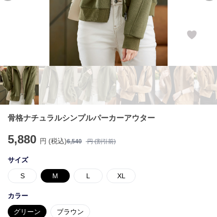
骨格ナチュラルシンプルパーカーアウター
5,880
円 (税込)
6,540
円 (割引前)
サイズ
S
M
L
XL
カラー
グリーン
ブラウン