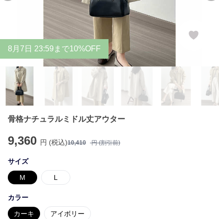
8
月
7
日 23:59まで10%OFF
骨格ナチュラルミドル丈アウター
9,360
円 (税込)
10,410
円 (割引前)
サイズ
M
L
カラー
カーキ
アイボリー