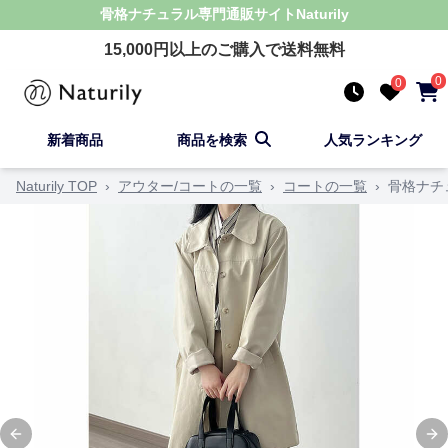
骨格ナチュラル
専門通販サイト
Naturily
15,000
円以上のご購入で送料無料
0
0
新着商品
商品を検索
人気ランキング
Naturily TOP
›
アウター/コートの一覧
›
コートの一覧
›
骨格ナチ
Previous slide
Ne