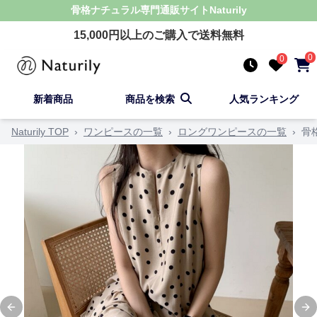
骨格ナチュラル
専門通販サイト
Naturily
15,000
円以上のご購入で送料無料
0
0
新着商品
商品を検索
人気ランキング
Naturily TOP
›
ワンピースの一覧
›
ロングワンピースの一覧
›
骨
Previous slide
Ne