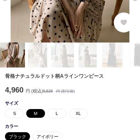
骨格ナチュラルドット柄Aラインワンピース
4,960
円 (税込)
5,520
円 (割引前)
サイズ
S
M
L
XL
カラー
ブラック
アイボリー