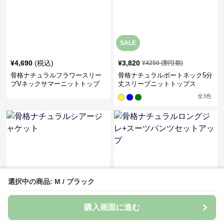
SALE
¥
4,690
(税込)
¥
3,820
¥
4250
(割引前)
骨格ナチュラルフラワースリー
骨格ナチュラルボートネック5分
ブVネックサマーニットトップ
丈スリーブニットトップス
ス
全
3
色
選択中の商品: M / ブラック
SALE
SALE
購入画面に進む
¥
6,310
¥
8,570
¥
7020
(割引前)
¥
9530
(割引前)
骨格ナチュラルシアージャケッ
骨格ナチュラルロングジレ+スー