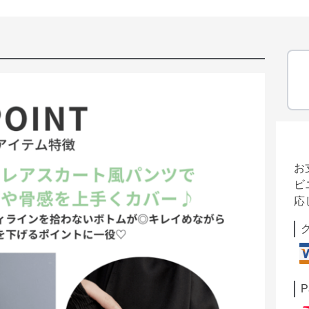
お
ビ
応
P