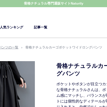
骨格ナチュラル
専門通販サイト
Naturily
人気ランキング
記事一覧
パンツの一覧
›
骨格ナチュラルカーゴポケットワイドロングパンツ
骨格ナチュラルカ
グパンツ
ポケットやボタンが目立つカ
な骨格ナチュラルさんは、ボ
ム感にマッチし、バランスが
トには個性的なディテールが
り入れると、自然でおしゃれ