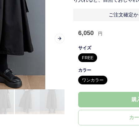
ご注文確定か
6,050
円
Next slide
サイズ
FREE
カラー
ワンカラー
購
カー