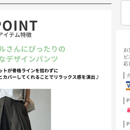
お
ビ
応
P
P