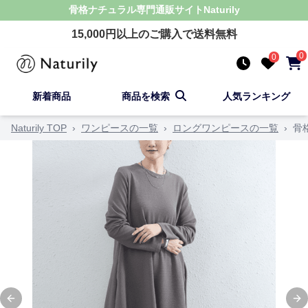
骨格ナチュラル
専門通販サイト
Naturily
15,000
円以上のご購入で送料無料
0
0
新着商品
商品を検索
人気ランキング
Naturily TOP
›
ワンピースの一覧
›
ロングワンピースの一覧
›
骨
Previous slide
Ne