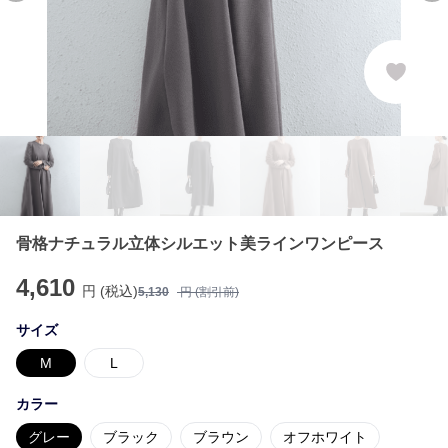
骨格ナチュラル立体シルエット美ラインワンピース
4,610
円 (税込)
5,130
円 (割引前)
サイズ
M
L
カラー
グレー
ブラック
ブラウン
オフホワイト