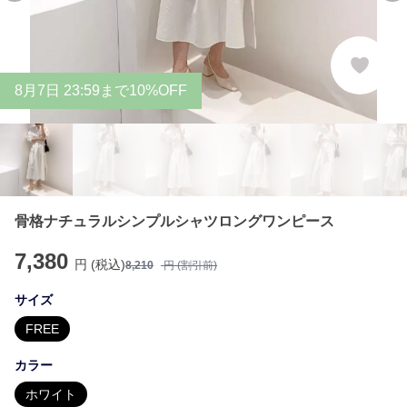
8
月
7
日 23:59まで10%OFF
骨格ナチュラルシンプルシャツロングワンピース
7,380
円 (税込)
8,210
円 (割引前)
サイズ
FREE
カラー
ホワイト