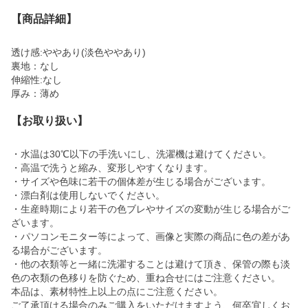
【商品詳細】
透け感:ややあり(淡色ややあり)
裏地：なし
伸縮性:なし
厚み：薄め
【お取り扱い】
・水温は30℃以下の手洗いにし、洗濯機は避けてください。
・高温で洗うと縮み、変形しやすくなります。
・サイズや色味に若干の個体差が生じる場合がございます。
・漂白剤は使用しないでください。
・生産時期により若干の色ブレやサイズの変動が生じる場合がご
ざいます。
・パソコンモニター等によって、画像と実際の商品に色の差があ
る場合がございます。
・他の衣類等と一緒に洗濯することは避けて頂き、保管の際も淡
色の衣類の色移りを防ぐため、重ね合せにはご注意ください。
本品は、素材特性上以上の点にご注意ください。
ご了承頂ける場合のみご購入をいただけますよう、何卒宜しくお