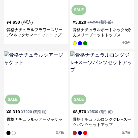
SALE
¥
4,690
(税込)
¥
3,820
¥
4250
(割引前)
骨格ナチュラルフラワースリー
骨格ナチュラルボートネック5分
ブVネックサマーニットトップ
丈スリーブニットトップス
ス
全
3
色
SALE
SALE
¥
6,310
¥
8,570
¥
7020
(割引前)
¥
9530
(割引前)
骨格ナチュラルシアージャケッ
骨格ナチュラルロングジレ+スー
ト
ツパンツセットアップ
全
2
色
全
3
色