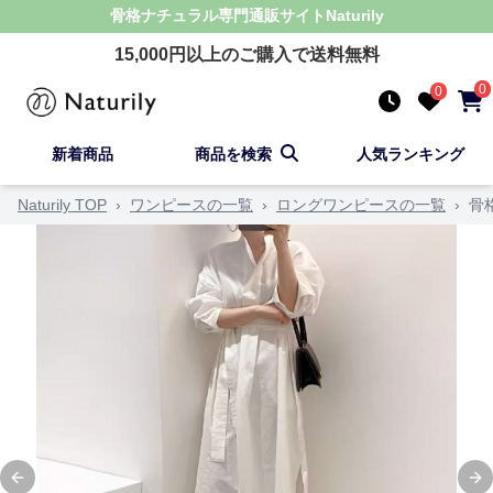
骨格ナチュラル
専門通販サイト
Naturily
15,000
円以上のご購入で送料無料
0
0
新着商品
商品を検索
人気ランキング
Naturily TOP
›
ワンピースの一覧
›
ロングワンピースの一覧
›
骨
Previous slide
Ne