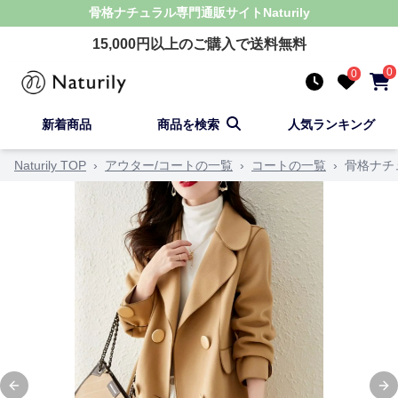
骨格ナチュラル
専門通販サイト
Naturily
15,000
円以上のご購入で送料無料
0
0
新着商品
商品を検索
人気ランキング
Naturily TOP
›
アウター/コートの一覧
›
コートの一覧
›
骨格ナチ
Previous slide
Ne