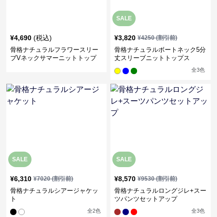
SALE
¥
4,690
(税込)
¥
3,820
¥
4250
(割引前)
骨格ナチュラルフラワースリー
骨格ナチュラルボートネック5分
ブVネックサマーニットトップ
丈スリーブニットトップス
ス
全
3
色
SALE
SALE
¥
6,310
¥
8,570
¥
7020
(割引前)
¥
9530
(割引前)
骨格ナチュラルシアージャケッ
骨格ナチュラルロングジレ+スー
ト
ツパンツセットアップ
全
2
色
全
3
色