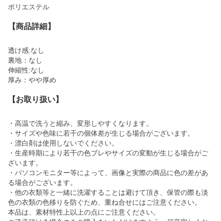
ポリエステル
【商品詳細】
透け感:なし
裏地：なし
伸縮性:なし
厚み：やや厚め
【お取り扱い】
・高温で洗うと縮み、変形しやすくなります。
・サイズや色味に若干の個体差が生じる場合がございます。
・漂白剤は使用しないでください。
・生産時期により若干の色ブレやサイズの変動が生じる場合がご
ざいます。
・パソコンモニター等によって、画像と実際の商品に色の差があ
る場合がございます。
・他の衣類等と一緒に洗濯することは避けて頂き、保管の際も淡
色の衣類の色移りを防ぐため、重ね合せにはご注意ください。
本品は、素材特性上以上の点にご注意ください。