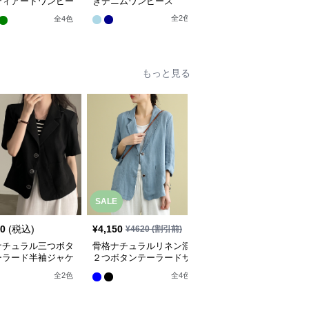
ティアードワンピー
きデニムワンピース
サイドリボンロングワン
ピース
全
2
色
全
4
色
全
3
色
もっと見る
SALE
20
(税込)
¥
4,150
¥
5,350
(税込)
¥
4620
(割引前)
ナチュラル三つボタ
骨格ナチュラルリネン混
骨格ナチュラルラミー素
ーラード半袖ジャケ
２つボタンテーラードサ
材ノーカラージャケット
マージャケット
全
2
色
全
2
色
全
4
色