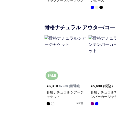
ネックノースリーブワン
ンピース
ピース
骨格ナチュラル
アウター/コー
SALE
¥
6,310
¥
5,490
(税込)
¥
7020
(割引前)
骨格ナチュラルシアージ
骨格ナチュラル
ャケット
ンパーカージャ
全
2
色