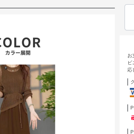
お
ビ
応
P
P