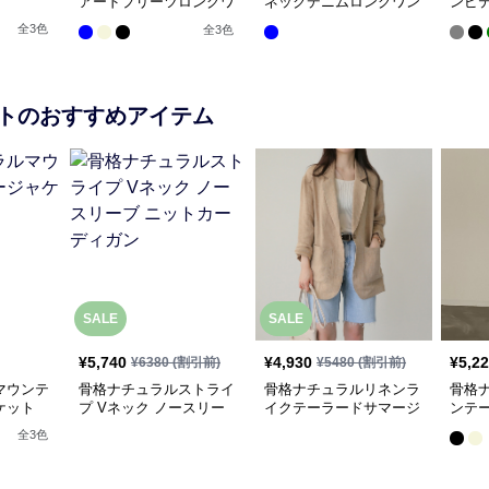
アードプリーツロングワ
ネックデニムロングワン
ンピ
ンピース
ピース
ス
全
3
色
全
3
色
ト
のおすすめアイテム
SALE
SALE
¥
5,740
¥
4,930
¥
5,2
¥
6380
(割引前)
¥
5480
(割引前)
マウンテ
骨格ナチュラルストライ
骨格ナチュラルリネンラ
骨格
ケット
プ Vネック ノースリー
イクテーラードサマージ
ンテ
ブ ニットカーディガン
ャケット
ット
全
3
色