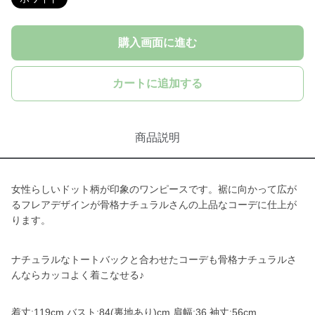
購入画面に進む
カートに追加する
商品説明
女性らしいドット柄が印象のワンピースです。裾に向かって広が
るフレアデザインが骨格ナチュラルさんの上品なコーデに仕上が
ります。
ナチュラルなトートバックと合わせたコーデも骨格ナチュラルさ
んならカッコよく着こなせる♪
着丈:119cm バスト:84(裏地あり)cm 肩幅:36 袖丈:56cm