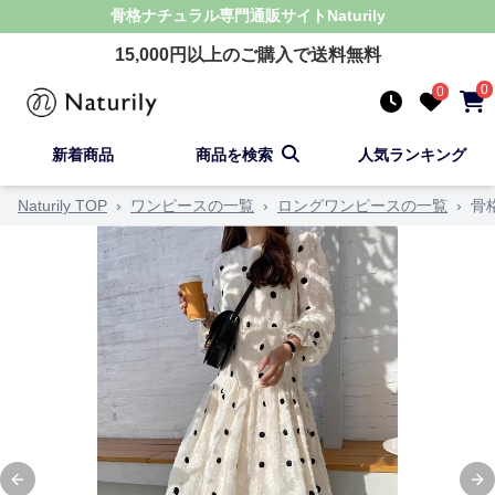
骨格ナチュラル
専門通販サイト
Naturily
15,000
円以上のご購入で送料無料
0
0
新着商品
商品を検索
人気ランキング
Naturily TOP
›
ワンピースの一覧
›
ロングワンピースの一覧
›
骨
Previous slide
Ne