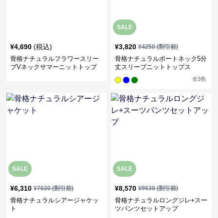
SALE
¥
4,690
(税込)
¥
3,820
¥
4250
(割引前)
骨格ナチュラルフラワースリー
骨格ナチュラルボートネック5分
ブVネックサマーニットトップ
丈スリーブニットトップス
ス
全
3
色
SALE
SALE
¥
6,310
¥
8,570
¥
7020
(割引前)
¥
9530
(割引前)
骨格ナチュラルシアージャケッ
骨格ナチュラルロングジレ+スー
ト
ツパンツセットアップ