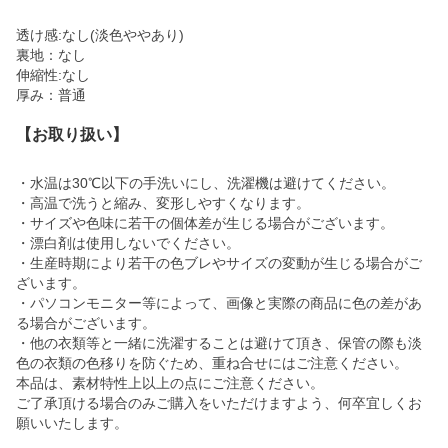
透け感:なし(淡色ややあり)
裏地：なし
伸縮性:なし
厚み：普通
【お取り扱い】
・水温は30℃以下の手洗いにし、洗濯機は避けてください。
・高温で洗うと縮み、変形しやすくなります。
・サイズや色味に若干の個体差が生じる場合がございます。
・漂白剤は使用しないでください。
・生産時期により若干の色ブレやサイズの変動が生じる場合がご
ざいます。
・パソコンモニター等によって、画像と実際の商品に色の差があ
る場合がございます。
・他の衣類等と一緒に洗濯することは避けて頂き、保管の際も淡
色の衣類の色移りを防ぐため、重ね合せにはご注意ください。
本品は、素材特性上以上の点にご注意ください。
ご了承頂ける場合のみご購入をいただけますよう、何卒宜しくお
願いいたします。