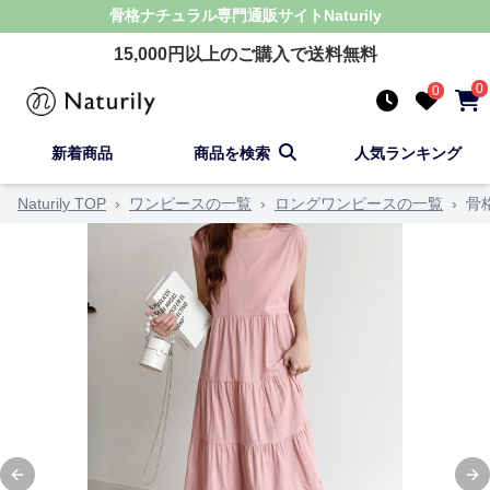
骨格ナチュラル
専門通販サイト
Naturily
15,000
円以上のご購入で送料無料
0
0
新着商品
商品を検索
人気ランキング
Naturily TOP
›
ワンピースの一覧
›
ロングワンピースの一覧
›
骨
Previous slide
Ne