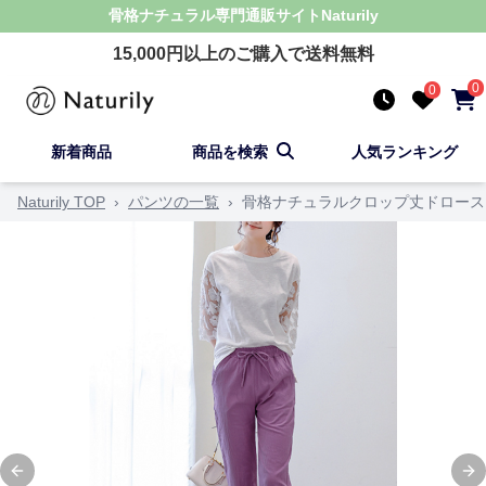
骨格ナチュラル
専門通販サイト
Naturily
15,000
円以上のご購入で送料無料
0
0
新着商品
商品を検索
人気ランキング
Naturily TOP
›
パンツの一覧
›
骨格ナチュラルクロップ丈ドロース
Previous slide
Ne