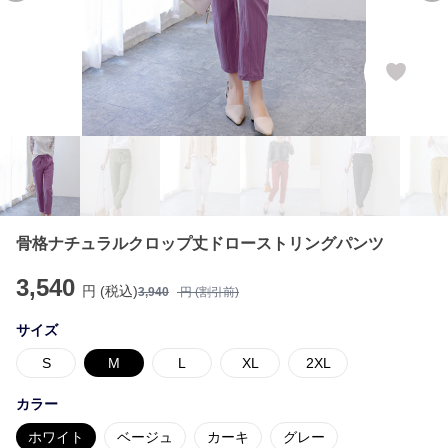
骨格ナチュラルクロップ丈ドローストリングパンツ
3,540
円 (税込)
3,940
円 (割引前)
サイズ
S
M
L
XL
2XL
カラー
ホワイト
ベージュ
カーキ
グレー