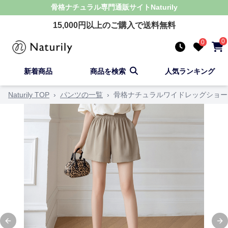
骨格ナチュラル
専門通販サイト
Naturily
15,000
円以上のご購入で送料無料
0
0
新着商品
商品を検索
人気ランキング
Naturily TOP
›
パンツの一覧
›
骨格ナチュラルワイドレッグショー
Previous slide
Ne