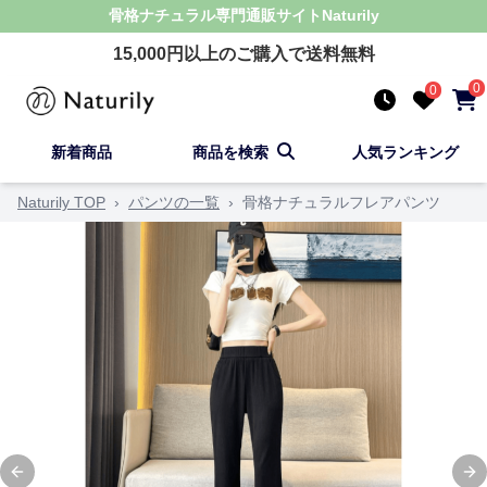
骨格ナチュラル
専門通販サイト
Naturily
15,000
円以上のご購入で送料無料
0
0
新着商品
商品を検索
人気ランキング
Naturily TOP
›
パンツの一覧
›
骨格ナチュラルフレアパンツ
Previous slide
Ne