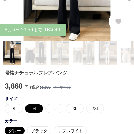
8
月
6
日 23:59まで10%OFF
骨格ナチュラルフレアパンツ
3,860
円 (税込)
4,290
円 (割引前)
サイズ
S
M
L
XL
2XL
カラー
グレー
ブラック
オフホワイト