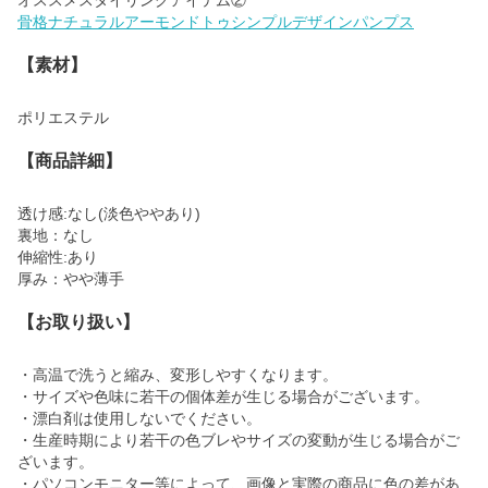
骨格ナチュラルアーモンドトゥシンプルデザインパンプス
【素材】
ポリエステル
【商品詳細】
透け感:なし(淡色ややあり)
裏地：なし
伸縮性:あり
厚み：やや薄手
【お取り扱い】
・高温で洗うと縮み、変形しやすくなります。
・サイズや色味に若干の個体差が生じる場合がございます。
・漂白剤は使用しないでください。
・生産時期により若干の色ブレやサイズの変動が生じる場合がご
ざいます。
・パソコンモニター等によって、画像と実際の商品に色の差があ