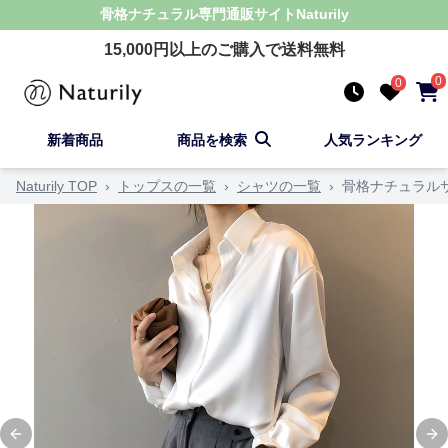
骨格ナチュラル
専門通販サイト
Naturily
15,000
円以上のご購入で送料無料
0
0
新着商品
商品を検索
人気ランキング
Naturily TOP
›
トップスの一覧
›
シャツの一覧
›
骨格ナチュラル
Previous slide
Ne