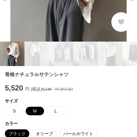
骨格ナチュラルサテンシャツ
5,520
円 (税込)
6,140
円 (割引前)
サイズ
S
M
L
カラー
ブラック
オリーブ
パールホワイト