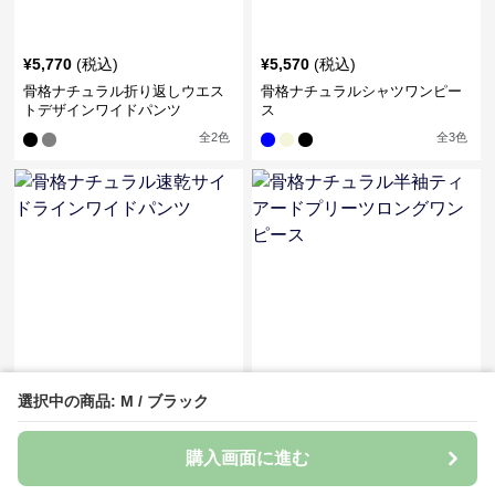
¥
5,770
(税込)
¥
5,570
(税込)
骨格ナチュラル折り返しウエス
骨格ナチュラルシャツワンピー
トデザインワイドパンツ
ス
全
2
色
全
3
色
¥
5,440
(税込)
¥
5,440
(税込)
選択中の商品: M / ブラック
骨格ナチュラル速乾サイドライ
骨格ナチュラル半袖ティアード
ンワイドパンツ
プリーツロングワンピース
購入画面に進む
全
5
色
全
3
色